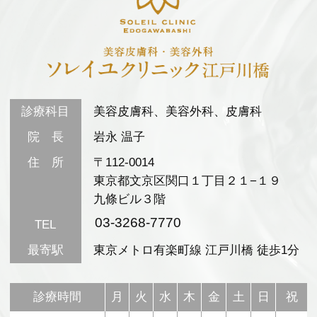
診療科目
美容皮膚科、美容外科、皮膚科
院 長
岩永 温子
住 所
〒112-0014
東京都文京区関口１丁目２１−１９
九條ビル３階
03-3268-7770
TEL
最寄駅
東京メトロ有楽町線 江戸川橋 徒歩1分
診療時間
月
火
水
木
金
土
日
祝