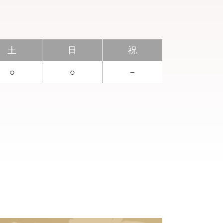
土
日
祝
○
○
－