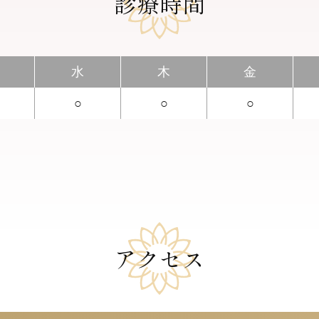
診療時間
水
木
金
○
○
○
アクセス