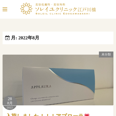
コ
ン
テ
ン
ツ
へ
月:
2022年8月
ス
キ
未分類
ッ
プ
28
8月
2022