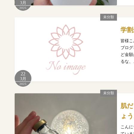
3月
2025
未分類
学割
皆様こ
ブログ
ど金額
るな、
22
3月
2025
未分類
肌だ
ょう
こんに
ていま