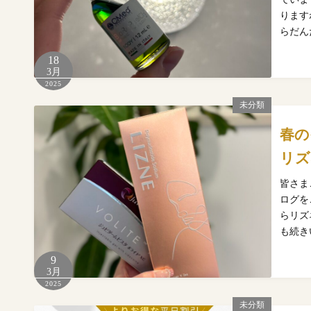
ります
らだん
18
3月
2025
未分類
春の
リズ
皆さま
ログを
らリズ
も続き
9
3月
2025
未分類