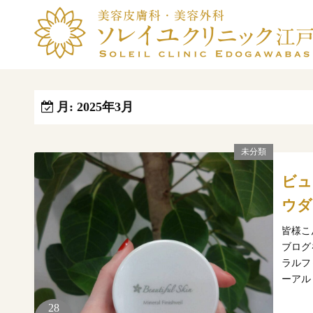
コ
ン
テ
ン
ツ
へ
月:
2025年3月
ス
キ
未分類
ッ
プ
ビュ
ウダ
皆様こ
ブログ
ラルフ
ーアル
28