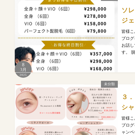
ソレ
ジェ
皆様こ
ブログ
お話し
す。 
8
3月
2025
未分類
３．
シャ
皆様こ
ブログ
ャンペ