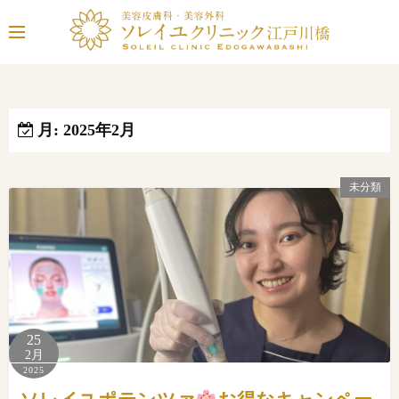
コ
ン
テ
ン
ツ
へ
月:
2025年2月
ス
キ
未分類
ッ
プ
25
2月
2025