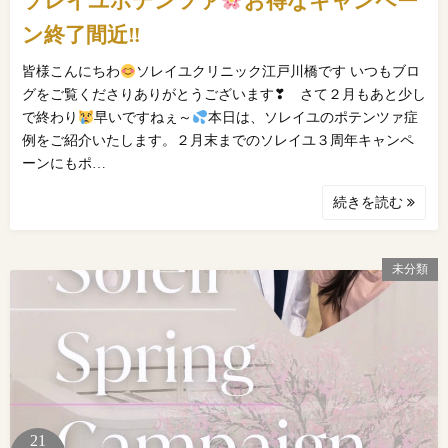
ソレイユポテンツァ
お得なキャンペー
ン終了間近‼
皆様こんにちわ
ソレイユクリニック江戸川橋です いつもブロ
グをご覧くださりありがとうございます❣ さて２月もあと少し
で終わり
早いですねぇ～
本日は、ソレイユのポテンツァ症
例をご紹介いたします。２月末までのソレイユ３周年キャンペ
ーンにもポ…
続きを読む
未分類
21