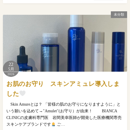
未分類
22
5月
2026
お肌のお守り スキンアミュレ導入しま
した
⠀ Skin Amureとは？ 「皆様の肌のお守りになりますように」と
いう願いを込めて→"Amulet"(お守り）が由来！ ⠀ ⠀ BIANCA
CLINICの皮膚科専門医 岩間美幸医師が開発した医療機関専売
スキンケアブランドです
ご…