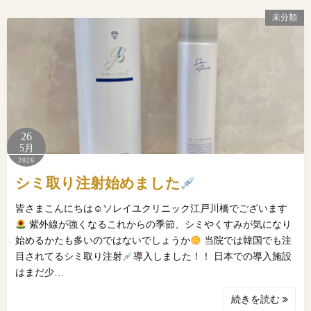
未分類
26
5月
2026
シミ取り注射始めました
皆さまこんにちは☺ソレイユクリニック江戸川橋でございます
紫外線が強くなるこれからの季節、シミやくすみが気になり
始めるかたも多いのではないでしょうか
当院では韓国でも注
目されてるシミ取り注射
導入しました！！ 日本での導入施設
はまだ少…
続きを読む