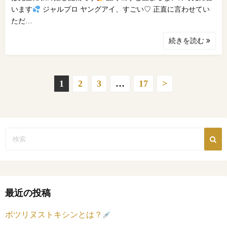
います
ジャルプロ ヤングアイ、すごい♡ 正直に言わせてい
ただ…
続きを読む
投
1
2
3
…
17
>
稿
の
ペ
ー
ジ
最近の投稿
送
ボツリヌストキシンとは？
り