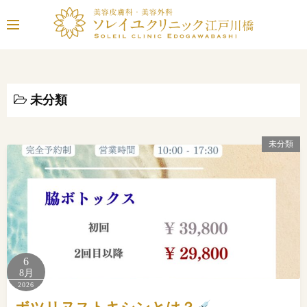
コ
ン
テ
ン
ツ
へ
未分類
ス
キ
未分類
ッ
プ
6
8月
2026