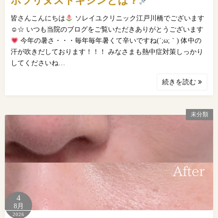
ボツリヌストキシンとは？
皆さんこんにちは
ソレイユクリニック江戸川橋でございます
☺☆ いつも当院のブログをご覧いただきありがとうございます
今年の暑さ・・・毎年毎年暑くて辛いですね(´;ω;｀) 体中の
汗が吹きだしております！！！ みなさまも熱中症対策しっかり
してくださいね…
続きを読む
未分類
4
8月
2026