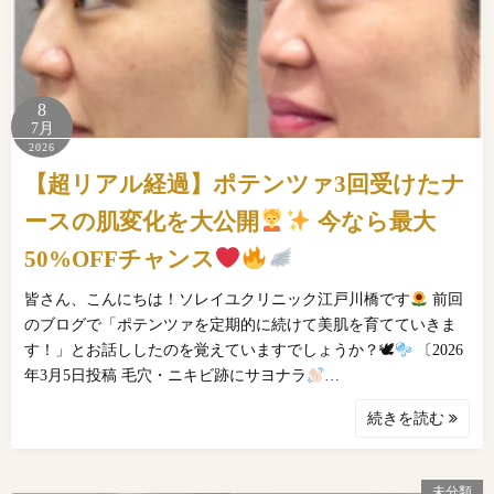
8
7月
2026
【超リアル経過】ポテンツァ3回受けたナ
ースの肌変化を大公開
今なら最大
50%OFFチャンス
皆さん、こんにちは！ソレイユクリニック江戸川橋です
前回
のブログで「ポテンツァを定期的に続けて美肌を育てていきま
す！」とお話ししたのを覚えていますでしょうか？🕊
〔2026
年3月5日投稿 毛穴・ニキビ跡にサヨナラ
…
続きを読む
未分類