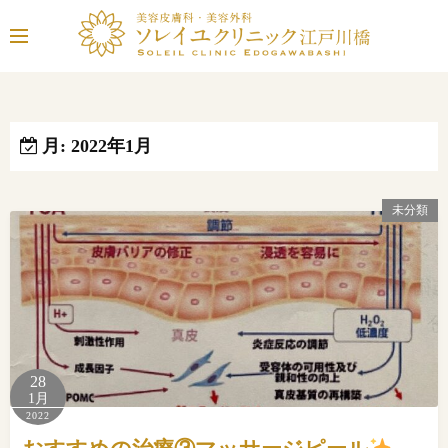
コ
ン
テ
ン
ツ
へ
月:
2022年1月
ス
キ
未分類
ッ
プ
28
1月
2022