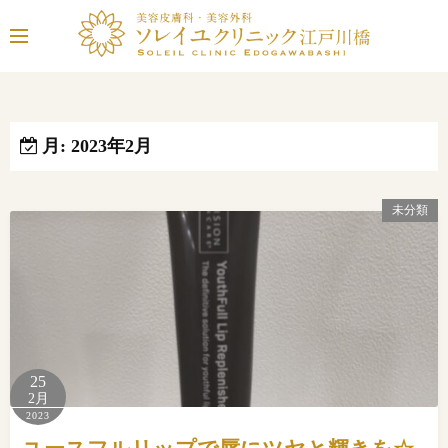
コ
ン
テ
ン
ツ
へ
月:
2023年2月
ス
キ
未分類
ッ
プ
25
2月
2023