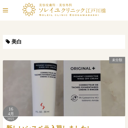
コ
ン
テ
ン
ツ
へ
美白
ス
キ
未分類
ッ
プ
16
4月
2025