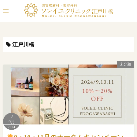
コ
ン
テ
ン
ツ
へ
江戸川橋
ス
キ
未分類
ッ
プ
2
9月
2024