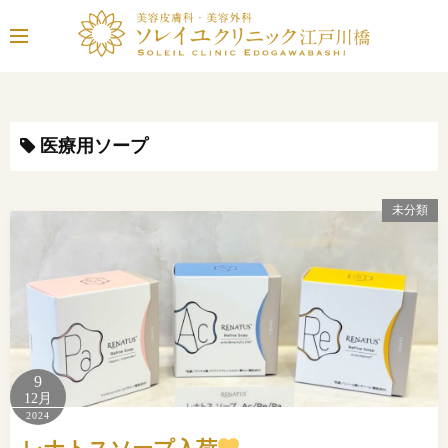
コ
ン
テ
ン
ツ
へ
医療用ソープ
ス
キ
未分類
ッ
プ
9
12月
2024