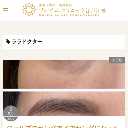
コ
ン
テ
ン
ツ
へ
ララドクター
ス
キ
未分類
ッ
プ
2
5月
2026