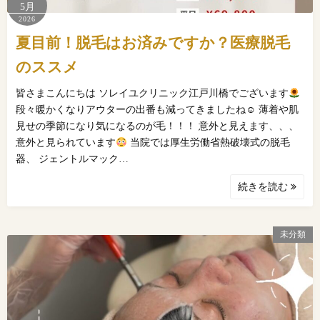
5月
2026
夏目前！脱毛はお済みですか？医療脱毛
のススメ
皆さまこんにちは ソレイユクリニック江戸川橋でございます
段々暖かくなりアウターの出番も減ってきましたね☺ 薄着や肌
見せの季節になり気になるのが毛！！！ 意外と見えます、、、
意外と見られています
当院では厚生労働省熱破壊式の脱毛
器、 ジェントルマック…
続きを読む
未分類