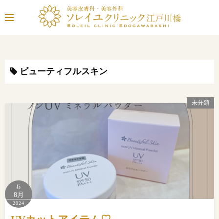
コ
ン
テ
ン
ツ
へ
ビューティフルスキン
ス
キ
未分類
ッ
プ
6
8月
2024