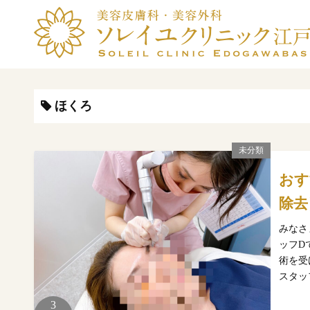
コ
ン
テ
ン
ツ
へ
ほくろ
ス
キ
未分類
ッ
プ
おす
除去
みなさ
ッフD
術を受
スタッ
3