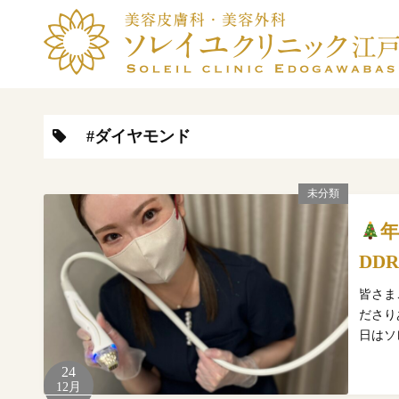
コ
ン
テ
ン
ツ
へ
#ダイヤモンド
ス
キ
未分類
ッ
プ
DD
皆さま
ださり
日はソ
24
12月