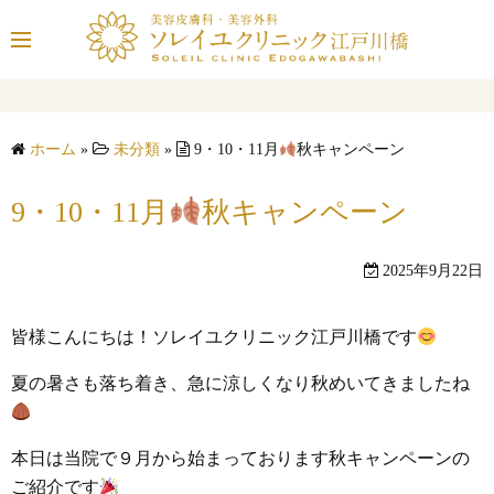
コ
ン
テ
ン
ツ
ホーム
»
未分類
»
9・10・11月
秋キャンペーン
へ
ス
9・10・11月
秋キャンペーン
キ
ッ
プ
2025年9月22日
皆様こんにちは！ソレイユクリニック江戸川橋です
夏の暑さも落ち着き、急に涼しくなり秋めいてきましたね
本日は当院で９月から始まっております秋キャンペーンの
ご紹介です