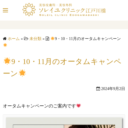
コ
ン
テ
ン
ツ
ホーム
»
未分類
»
9・10・11月のオータムキャンペーン
へ
ス
キ
9・10・11月のオータムキャンペ
ッ
プ
ーン
2024年9月2日
オータムキャンペーンのご案内です