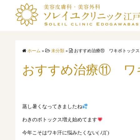
コ
ン
テ
ン
ツ
へ
ホーム
»
未分類
»
おすすめ治療⑪ ワキボトックス
ス
キ
おすすめ治療⑪ ワ
ッ
プ
蒸し暑くなってきましたね
わきのボトックス増え始めてます
今年こそはワキ汗に悩みたくない( ﾉД`)