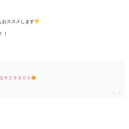
もおススメします
！！
単位￥２９８００