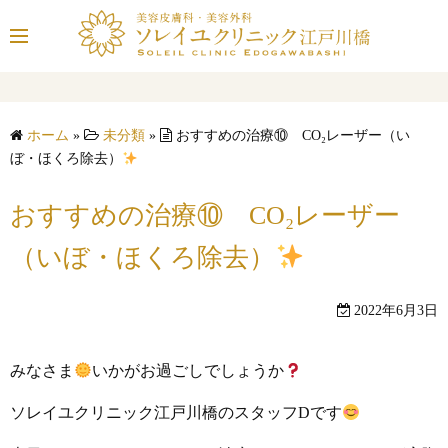
コ
ン
テ
ン
ツ
ホーム
»
未分類
»
おすすめの治療⑩ CO₂レーザー（い
へ
ぼ・ほくろ除去）
ス
キ
おすすめの治療⑩ CO₂レーザー
ッ
プ
（いぼ・ほくろ除去）
2022年6月3日
みなさま
いかがお過ごしでしょうか
ソレイユクリニック江戸川橋のスタッフDです